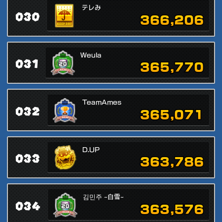
テレみ
030
366,206
Weula
031
365,770
TeamAmes
032
365,071
D.UP
033
363,786
김민주 ~白雪~
034
363,576