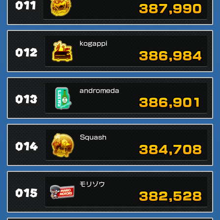
011
387,990
kogappi
012
386,984
andromeda
013
386,901
Squash
014
384,708
モリゾウ
015
382,528