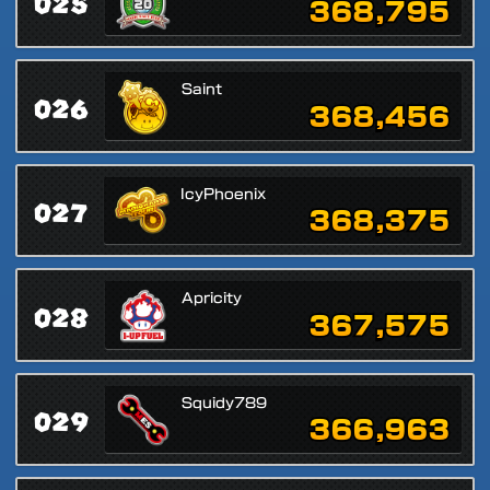
025
368,795
Saint
026
368,456
IcyPhoenix
027
368,375
Apricity
028
367,575
Squidy789
029
366,963