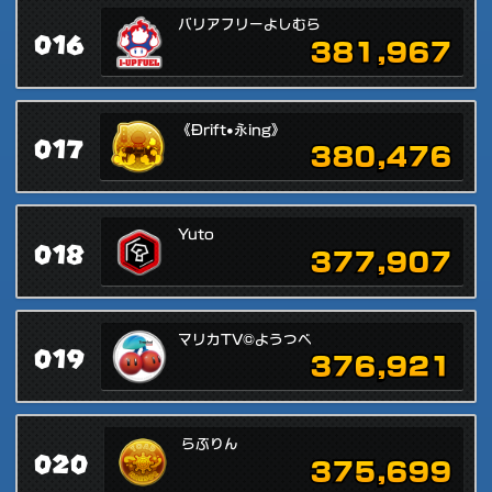
バリアフリーよしむら
016
381,967
《Ðrift•永ing》
017
380,476
Yuto
018
377,907
マリカTV©ようつべ
019
376,921
らぶりん
020
375,699