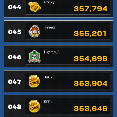
Proxy
044
357,794
IFreez
045
355,201
れふとくん
046
354,696
Ryuki
047
353,904
梅干し
048
353,646