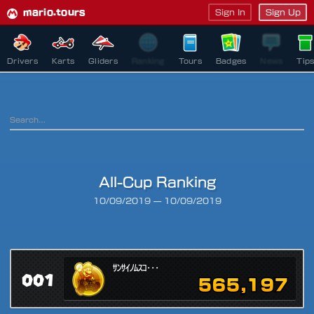
mario.tours
Sign In
Sign Up
Drivers
Karts
Gliders
Ranking
Tours
Badges
News
Tip
All-Cup Ranking
Ranking Period
10/09/2019
—
10/09/2019
ｻﾝｻｲﾉﾑｽｺ･･･
001
565,197