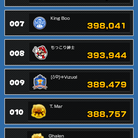
King Boo
007
398,041
もっこり紳士
008
393,944
[ჂႴ]⇒Vιzυαl
009
389,479
T. Mar
010
388,757
Ghalen