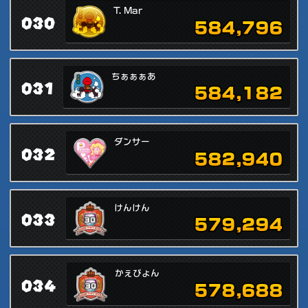
T. Mar
030
584,796
ちぁぁぁあ
031
584,182
ダンサー
032
582,940
けんけん
033
579,294
かぇぴょん
034
578,688