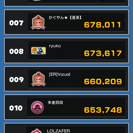
かぐやん★【蓬莱】
007
678,011
ryuko
008
673,617
[ER]Vιzυαl
009
660,209
朱雀四段
010
653,748
LOLZAFER