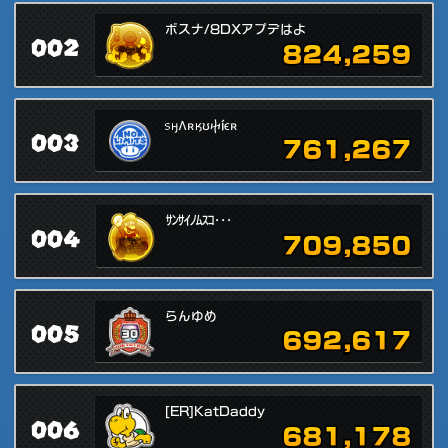
ボスナ/8DXアプデはよ
002
824,259
᥉ӈɅʀӄʊⴕíϵʀ
003
761,267
ｻﾝｻｲﾉﾑｽｺ･･･
004
709,850
らんゆめ
005
692,617
[ER]KatDaddy
006
681,178