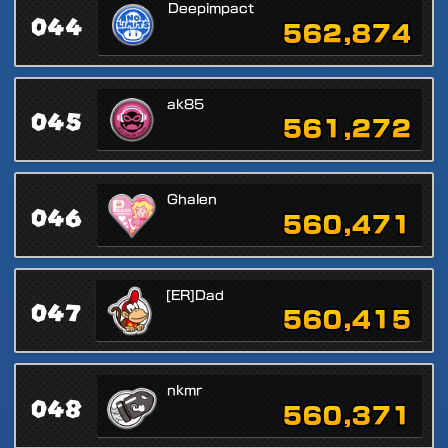
Deepimpact
044
562,874
ak85
045
561,272
Ghalen
046
560,471
[ER]Dad
047
560,415
nkmr
048
560,371