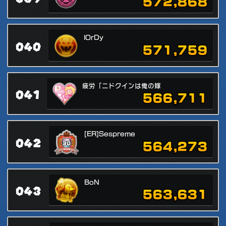
572,868
lOrDy
040
571,759
疲労「ニドクインは俺の嫁
041
566,711
[ER]Sespreme
042
564,273
BoN
043
563,631