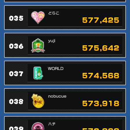
どらこ
035
577,425
yuji
036
575,642
WORLD
037
574,568
nobucue
038
573,918
ハチ
039