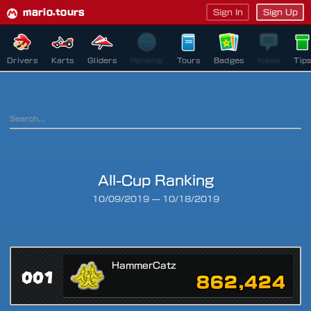
mario.tours
Sign In
Sign Up
Drivers
Karts
Gliders
Ranking
Tours
Badges
News
Tip
All-Cup Ranking
Ranking Period
10/09/2019
—
10/18/2019
HammerCatz
001
862,424