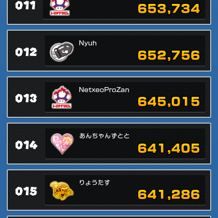
011
653,734
Nyuh
012
652,756
NetxeoProZan
013
645,015
あんちゃんずとと
014
641,405
りょうたす
015
641,286