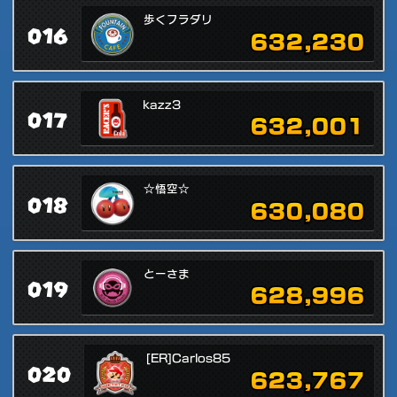
歩くフラダリ
016
632,230
kazz3
017
632,001
☆悟空☆
018
630,080
とーさま
019
628,996
[ER]Carlos85
020
623,767