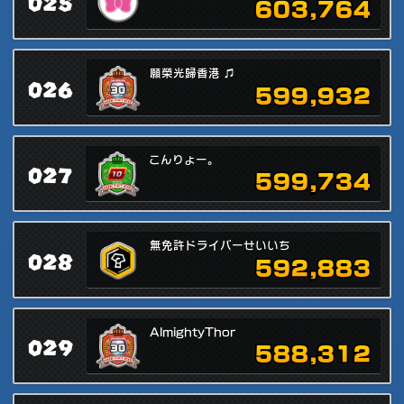
025
603,764
願榮光歸香港 ♫
026
599,932
こんりょー。
027
599,734
無免許ドライバーせいいち
028
592,883
AlmightyThor
029
588,312