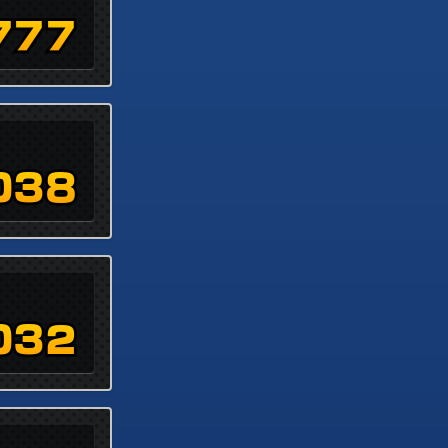
777
038
032