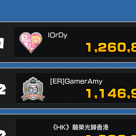
lOrDy
1
1,260,
[ER]GamerAmy
2
1,146,
《HK》願榮光歸香港
3