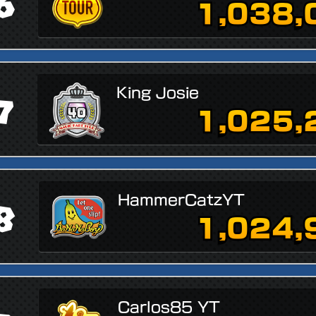
6
1,038,
King Josie
7
1,025,
HammerCatzYT
8
1,024,
Carlos85 YT