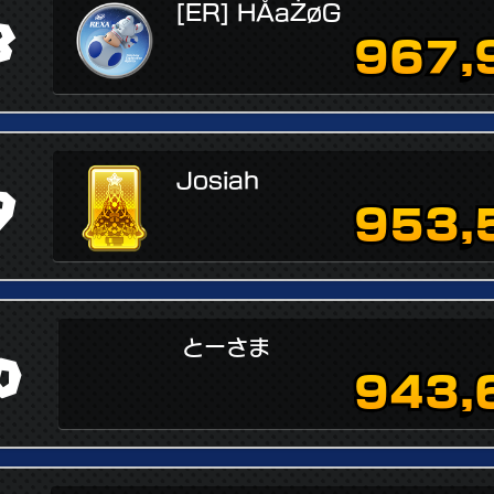
[ER] HÅaŻøG
8
967,
Josiah
9
953,
とーさま
0
943,