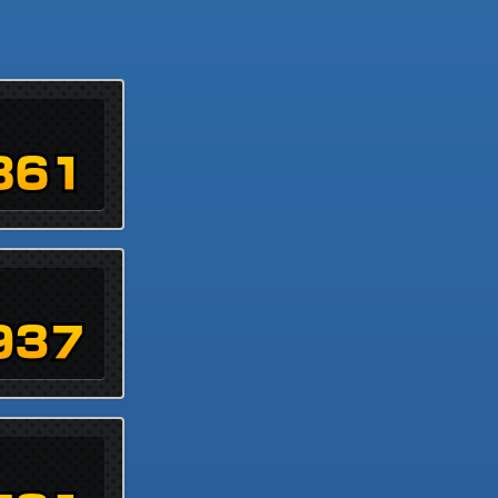
861
937