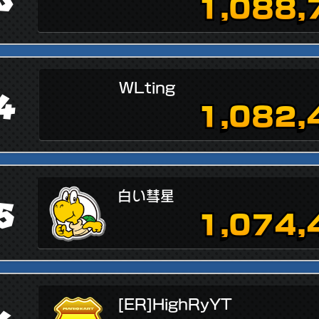
1,088,
WLting
4
1,082,
白い彗星
5
1,074,
[ER]HighRyYT