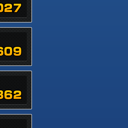
027
609
362