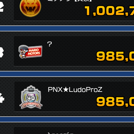
2
1,002,
?
3
985,
PNX★LudoProZ
4
985,