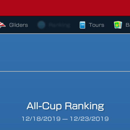
Gliders
Ranking
Tours
B
All-Cup Ranking
riod
12/18/2019
—
12/23/2019