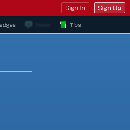
Sign In
Sign Up
adges
News
Tips