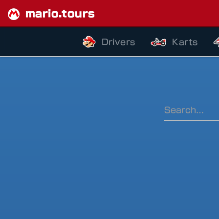
mario.tours
Drivers
Karts
Ranking Pe