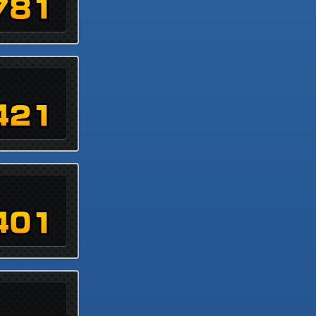
781
421
401