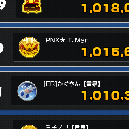
9
1,018,
PNX★ T. Mar
0
1,015,
[ER]かぐやん【黄泉】
1
1,010,
ミチノリ【黄泉】