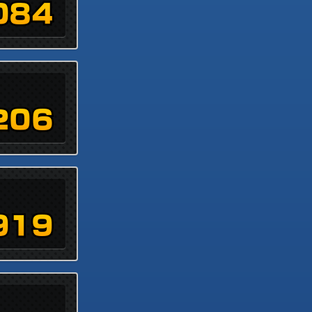
084
206
919