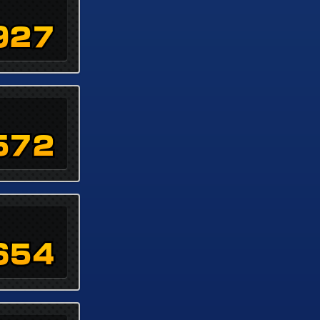
927
572
654