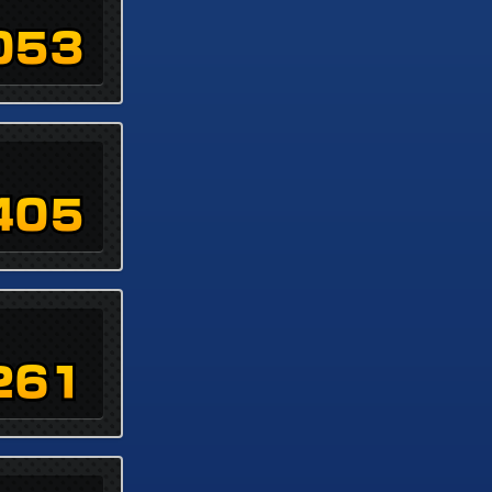
053
405
261