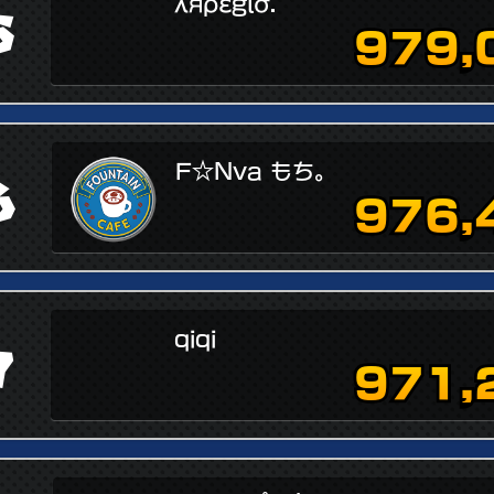
λяρεgίσ.
5
979,
F☆Nva もち。
6
976,
qiqi
7
971,