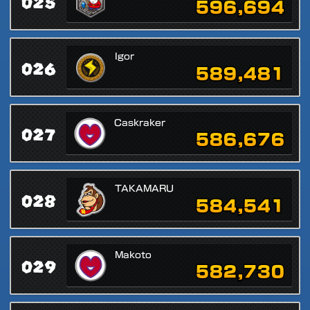
025
596,694
Igor
026
589,481
Caskraker
027
586,676
TAKAMARU
028
584,541
Makoto
029
582,730