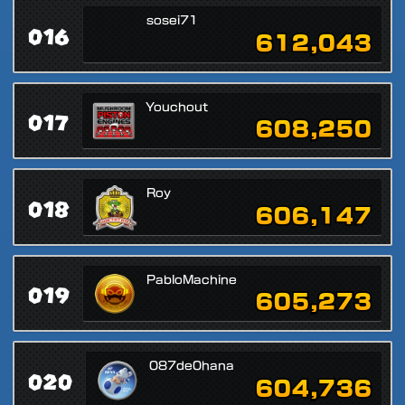
sosei71
016
612,043
Youchout
017
608,250
Roy
018
606,147
PabloMachine
019
605,273
087de0hana
020
604,736