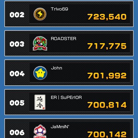
Trivo69
002
723,540
ROADSTER
003
717,775
John
004
701,992
ER｜SuPErI0R
005
700,814
JaMmiN’
006
700,142