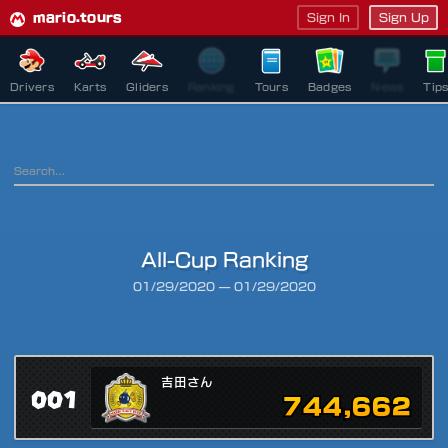
mario.tours
Sign In
Sign Up
Drivers
Karts
Gliders
Ranking
Tours
Badges
News
Tip
All-Cup Ranking
Ranking Period
01/29/2020
—
01/29/2020
吉田さん
001
744,662