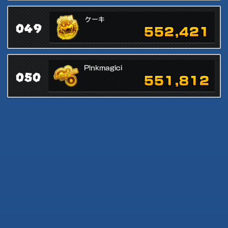
ケーキ
049
552,421
P!nkmagici
050
551,812