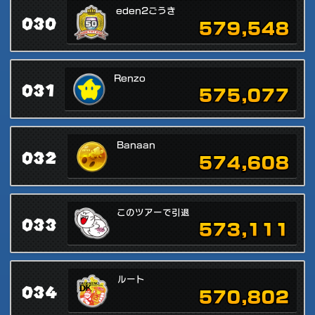
eden2ごうき
030
579,548
Renzo
031
575,077
Banaan
032
574,608
このツアーで引退
033
573,111
ルート
034
570,802