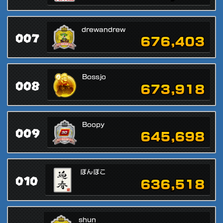
drewandrew
007
676,403
Bossjo
008
673,918
Boopy
009
645,698
ぽんぽこ
010
636,518
shun