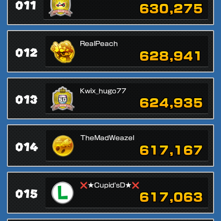
011
630,275
RealPeach
012
628,941
Kwix_hugo77
013
624,935
TheMadWeazel
014
617,167
❌★Cupid'sD★❌
015
617,063