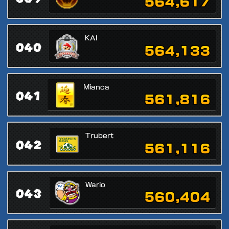
564,617
KAI
040
564,133
Mianca
041
561,816
Trubert
042
561,116
Wario
043
560,404