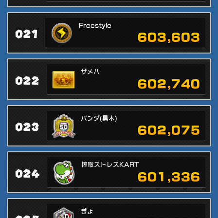
Freestyle
021
603,603
ザメハ
022
602,740
パンダ(黒木)
023
602,075
搾取ストレスKART
024
601,336
ぎょ