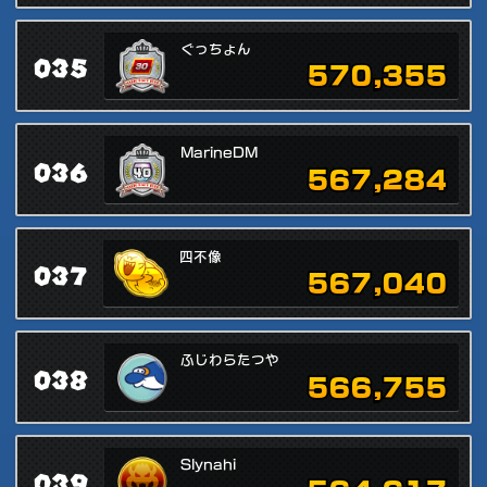
ぐっちょん
035
570,355
MarineDM
036
567,284
四不像
037
567,040
ふじわらたつや
038
566,755
Slynahi
039