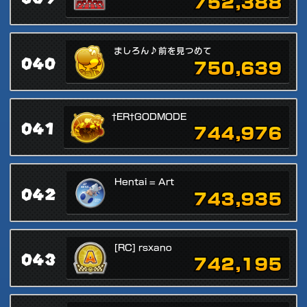
752,388
ましろん♪前を見つめて
040
750,639
†ER†GODMODE
041
744,976
Hentai = Art
042
743,935
[RC] rsxano
043
742,195