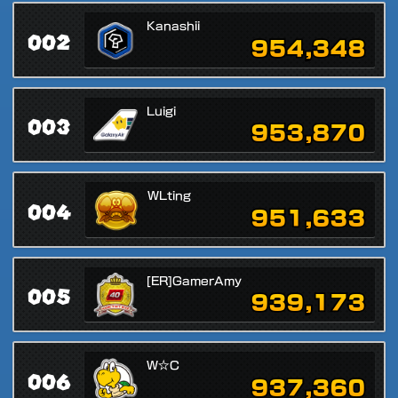
Kanashii
002
954,348
Luigi
003
953,870
WLting
004
951,633
[ER]GamerAmy
005
939,173
W☆C
006
937,360