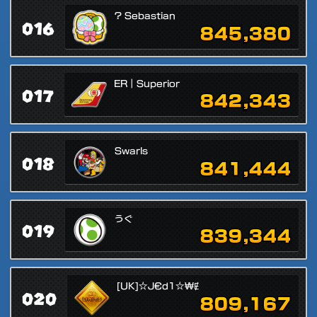
? Sebastian
016
845,380
ER｜Superior
017
842,343
Swarls
018
841,444
うぐ
019
839,344
[UK]☆J€d1☆₩Ɇ
020
809,167