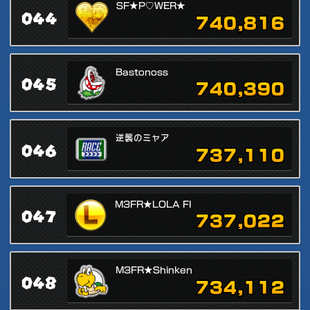
SF★P♡WER★
044
740,816
Bastonoss
045
740,390
逆襲のミャア
046
737,110
M3FR★LOLA FI
047
737,022
M3FR★Shinken
048
734,112