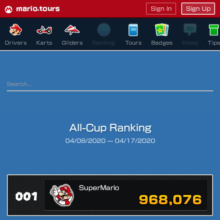
mario.tours
Sign In
Sign Up
Drivers
Karts
Gliders
Ranking
Tours
Badges
News
Tip
All-Cup Ranking
Ranking Period
04/08/2020
—
04/17/2020
SuperMario
001
968,076