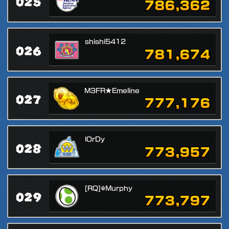
025
786,362
shishi5412
026
781,674
M3FR★Emeline
027
777,176
lOrDy
028
773,957
[RQ]☬Murphy
029
773,797