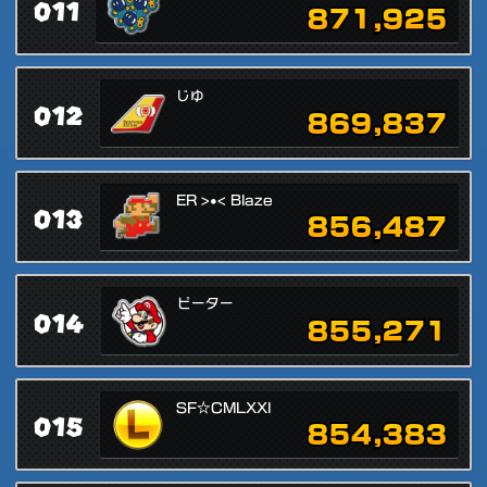
011
871,925
じゆ
012
869,837
ER >•< Blaze
013
856,487
ピーター
014
855,271
SF☆CMLXXI
015
854,383