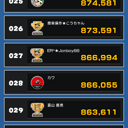
025
874,581
簡単操作★こうちゃん
026
873,591
ERᵂ★Jonboy88
027
866,994
カワ
028
866,055
裏山 鹿男
029
863,611