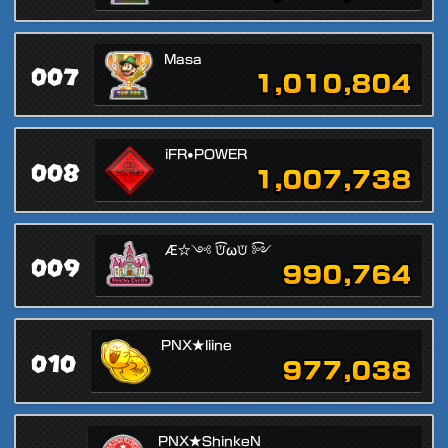
Masa
007
1,010,804
iFR•POWER
008
1,007,738
Æ☆༺ ͡ᙈωᙈ ͡༻
009
990,764
PNX★liine
010
977,038
PNX★ShinkeN