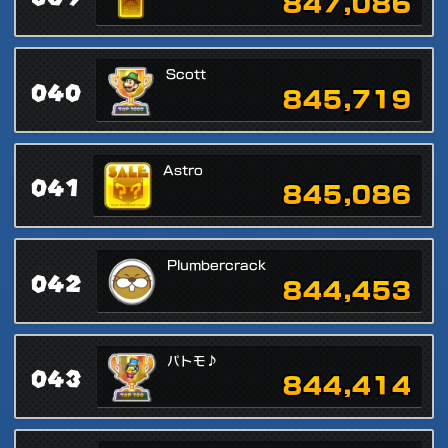
847,086
Scott
040
845,719
Astro
041
845,086
Plumbercrack
042
844,453
パトモ♪
043
844,414