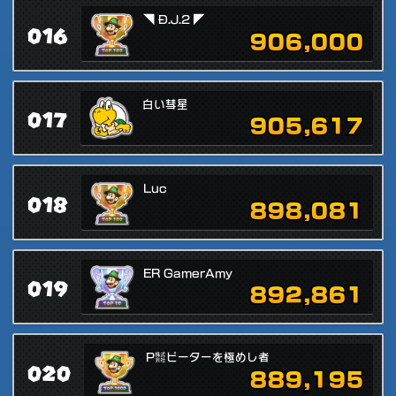
◥ Đ.J.2 ◤
016
906,000
白い彗星
017
905,617
Luc
018
898,081
ER GamerAmy
019
892,861
P㍿ピーターを極めし者
020
889,195