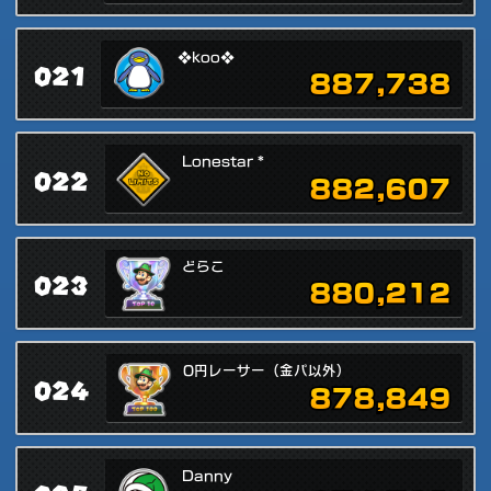
❖koo❖
021
887,738
Lonestar *
022
882,607
どらこ
023
880,212
0円レーサー（金パ以外）
024
878,849
Danny