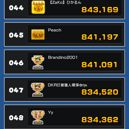
【ZaKo】ひかるん
044
843,169
Peach
045
841,197
Brandino2001
046
841,091
DKR已被獵人確保✿ηκ
047
834,520
Yy
048
834,362