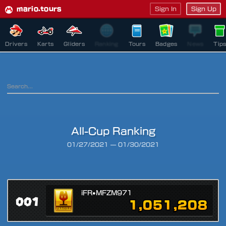
mario.tours
Sign In
Sign Up
Drivers
Karts
Gliders
Ranking
Tours
Badges
News
Tip
All-Cup Ranking
Ranking Period
01/27/2021
—
01/30/2021
iFR•MFZM971
001
1,051,208