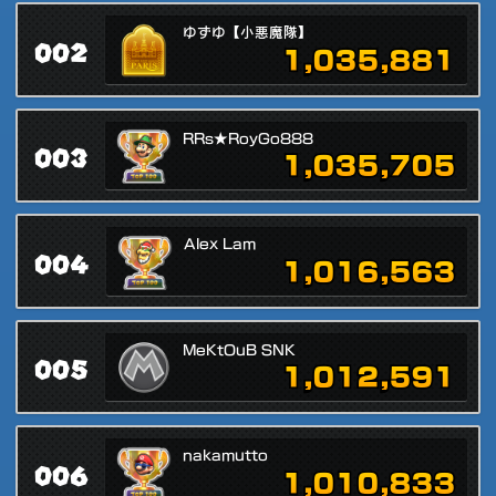
ゆずゆ【小悪魔隊】
002
1,035,881
RRs★RoyGo888
003
1,035,705
Alex Lam
004
1,016,563
MeKtOuB SNK
005
1,012,591
nakamutto
006
1,010,833