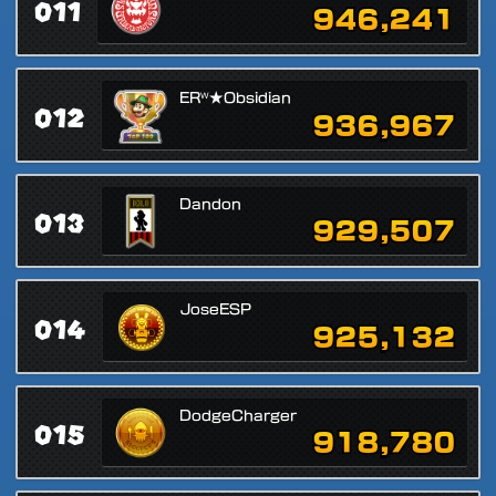
011
946,241
ERᵂ★Obsidian
012
936,967
Dandon
013
929,507
JoseESP
014
925,132
DodgeCharger
015
918,780