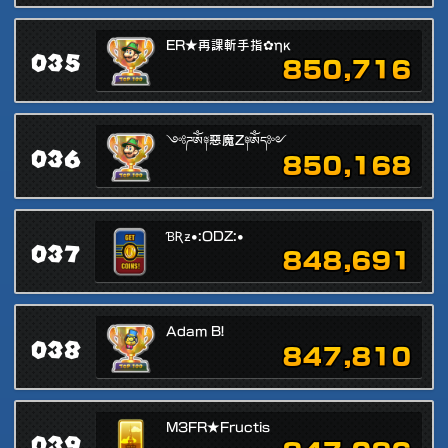
ER★再課斬手指✿ηκ
035
850,716
༺ཌༀ༈惡魔Z༈ༀད༻
036
850,168
ƁƦƶ•:ODZ:•
037
848,691
Adam B!
038
847,810
M3FR★Fructis
039