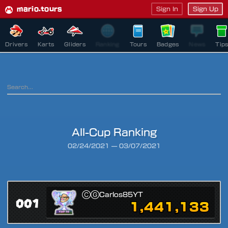
mario.tours
Sign In
Sign Up
Drivers
Karts
Gliders
Ranking
Tours
Badges
News
Tip
All-Cup Ranking
Ranking Period
02/24/2021
—
03/07/2021
ⒸⒼCarlos85YT
001
1,441,133