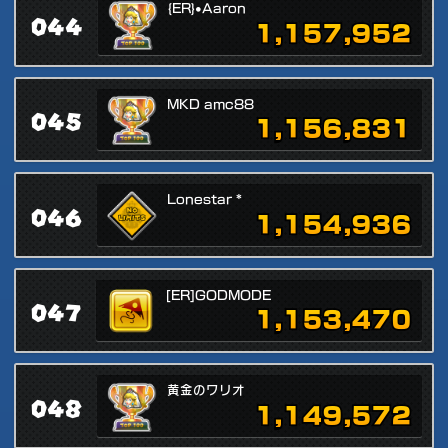
{ER}•Aaron
044
1,157,952
MKD amc88
045
1,156,831
Lonestar *
046
1,154,936
[ER]GODMODE
047
1,153,470
黄金のワリオ
048
1,149,572