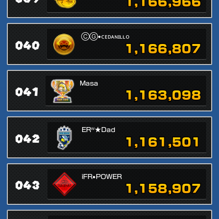
1,166,966
ⒸⒼ•ᴄᴇᴅᴀɴɪʟʟᴏ
040
1,166,807
Masa
041
1,163,098
ERᵂ★Dad
042
1,161,501
iFR•POWER
043
1,158,907