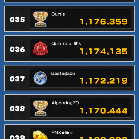
Curtis
035
1,176,359
Qυεnτο ♬ 健人
036
1,174,135
Bastagazo
037
1,172,219
Alphadog79
038
1,170,444
PNX★liine
039