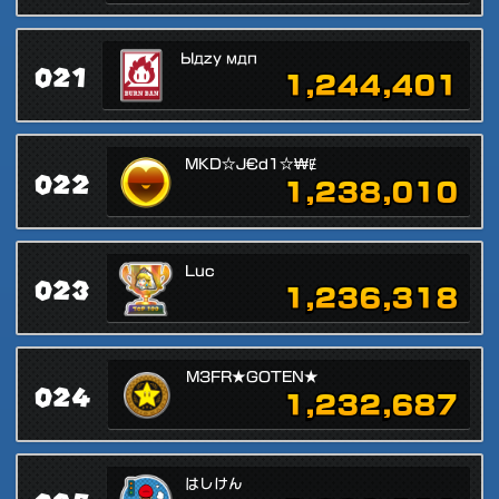
Ыдzу мдп
021
1,244,401
MKD☆J€d1☆₩Ɇ
022
1,238,010
Luc
023
1,236,318
M3FR★GOTEN★
024
1,232,687
はしけん