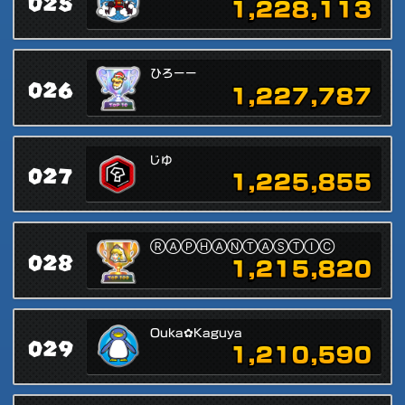
025
1,228,113
ひろーー
026
1,227,787
じゆ
027
1,225,855
ⓇⒶⓅⒽⒶⓃⓉⒶⓈⓉⒾⒸ
028
1,215,820
Ouka✿Kaguya
029
1,210,590