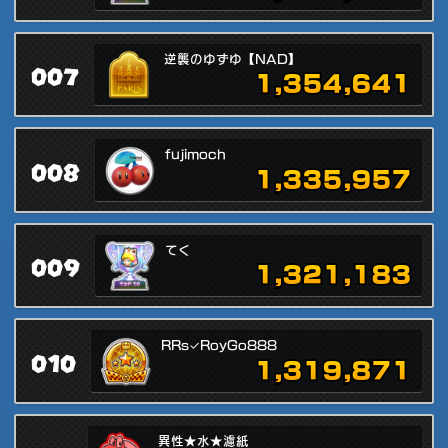
逆襲のゆずゆ【NAD】
007
1,354,641
fujimoch
008
1,335,957
てく
009
1,321,183
RRs✓RoyGo888
010
1,319,871
異性★水★濾紙