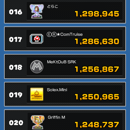
どらこ
016
1,298,945
ⒺⓇ★ComTruise
017
1,286,630
MeKtOuB SRK
018
1,256,867
Solex.Mini
019
1,250,965
Griffin M
020
1,248,737