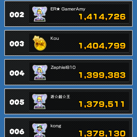
ER★ GamerAmy
002
1,414,726
Kou
003
1,404,799
Zephiel810
004
1,399,383
遊☆戯☆王
005
1,379,511
kong
006
1,378,130