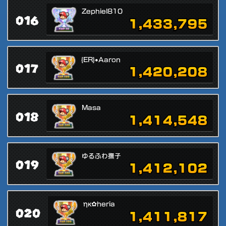
Zephiel810
016
1,433,795
{ER}•Aaron
017
1,420,208
Masa
018
1,414,548
ゆるふわ撫子
019
1,412,102
ηκ✿heria
020
1,411,817