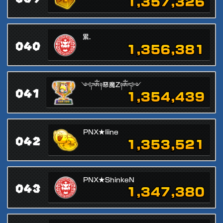
1,357,326
累.
040
1,356,381
༺ཌༀ༈惡魔Z༈ༀད༻
041
1,354,439
PNX★liine
042
1,353,521
PNX★ShinkeN
043
1,347,380