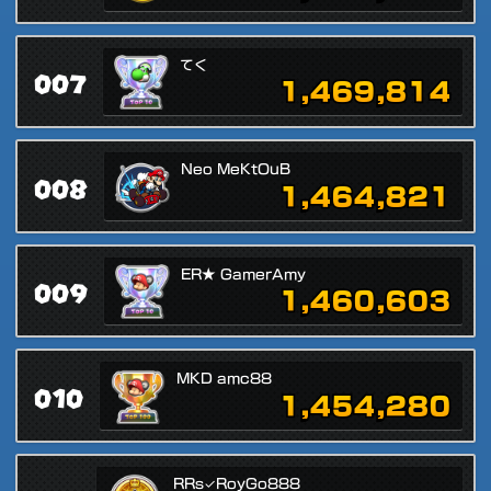
てく
007
1,469,814
Neo MeKtOuB
008
1,464,821
ER★ GamerAmy
009
1,460,603
MKD amc88
010
1,454,280
RRs✓RoyGo888