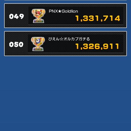
PNX★Goldlion
049
1,331,714
ぴえん☆オルカプガチる
050
1,326,911