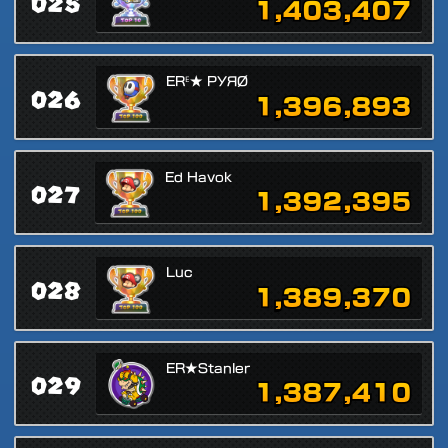
025
1,403,407
ERᴱ★ PУЯØ
026
1,396,893
Ed Havok
027
1,392,395
Luc
028
1,389,370
ER★Stanler
029
1,387,410