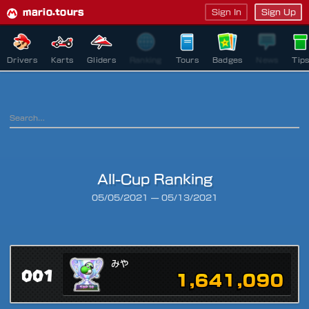
mario.tours
Sign In
Sign Up
Drivers
Karts
Gliders
Ranking
Tours
Badges
News
Tip
All-Cup Ranking
Ranking Period
05/05/2021
—
05/13/2021
みや
001
1,641,090