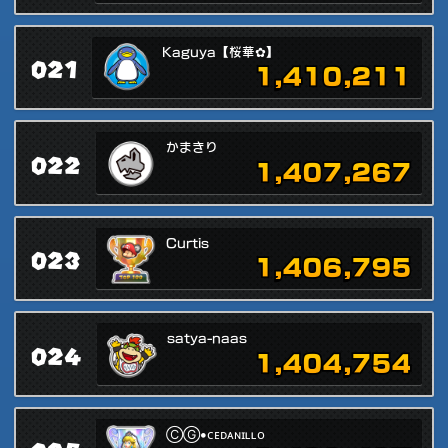
Kaguya【桜華✿】
021
1,410,211
かまきり
022
1,407,267
Curtis
023
1,406,795
satya-naas
024
1,404,754
ⒸⒼ•ᴄᴇᴅᴀɴɪʟʟᴏ