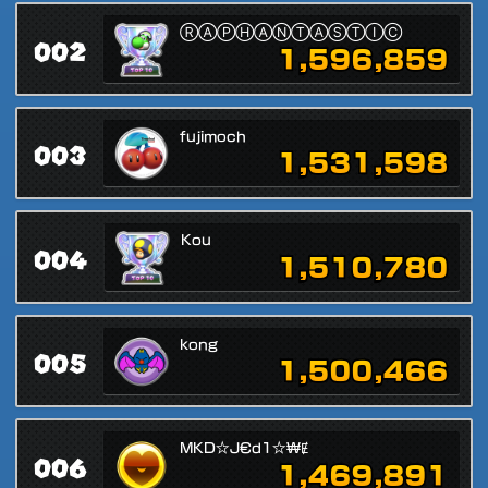
ⓇⒶⓅⒽⒶⓃⓉⒶⓈⓉⒾⒸ
002
1,596,859
fujimoch
003
1,531,598
Kou
004
1,510,780
kong
005
1,500,466
MKD☆J€d1☆₩Ɇ
006
1,469,891