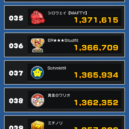
シロウェイ【MAFTY】
035
1,371,615
ER★★★Studfit
036
1,366,709
Schmidtll
037
1,365,934
黄金のワリオ
038
1,362,352
ミチノリ
039