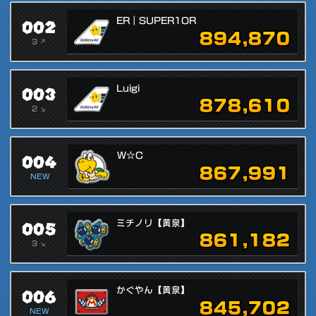
002
ER｜SUPER1OR
894,870
3 ↗
003
Luigi
878,610
2 ↘
004
W☆C
867,991
NEW
005
ミチノリ【黄泉】
861,182
3 ↘
006
かぐやん【黄泉】
845,702
NEW