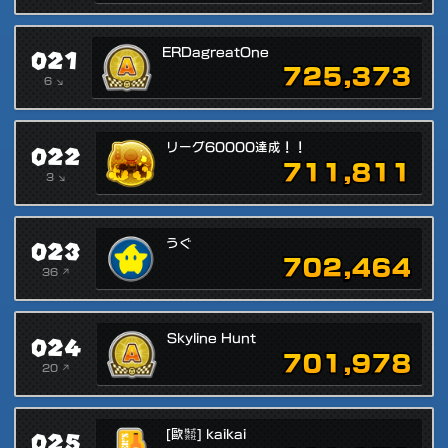
021
ERDagreatOne
725,373
6 ↘
022
リーグ60000達成！！
711,811
3 ↘
023
うぐ
702,464
36 ↗
024
Skyline Hunt
701,978
20 ↗
025
[歐㍿] kaikai