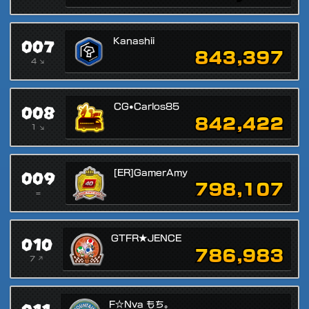
007
Kanashii
843,397
4 ↘
008
CG•Carlos85
842,422
1 ↘
009
[ER]GamerAmy
798,107
=
010
GTFR★JENCE
786,983
7 ↗
F☆Nva もち。