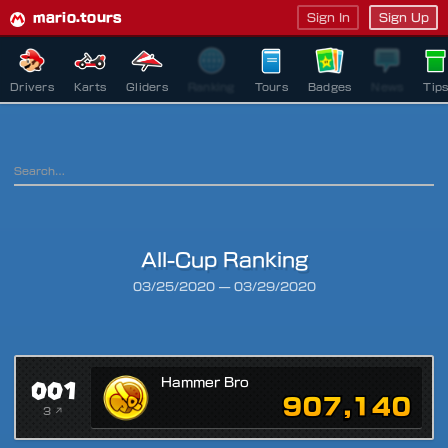
mario.tours
Sign In
Sign Up
Drivers
Karts
Gliders
Ranking
Tours
Badges
News
Tip
All-Cup Ranking
Ranking Period
03/25/2020
—
03/29/2020
001
Hammer Bro
907,140
3 ↗