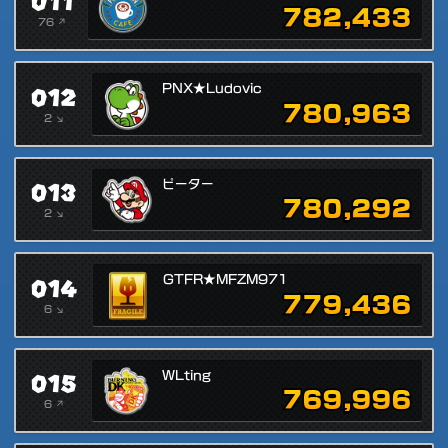
011
782,433
76 ↗
012
PNX★Ludovic
780,963
2 ↘
013
ピーター
780,292
2 ↘
014
GTFR★MFZM971
779,436
6 ↘
015
WLting
769,996
6 ↗