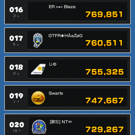
016
ER >•< Blaze
769,851
2 ↘
017
GTFR★HÅaŻøG
760,511
5 ↘
018
じゆ
755,325
5 ↘
019
Swarls
747,667
1 ↗
020
[歐㍿] NT∞
729,267
18 ↗