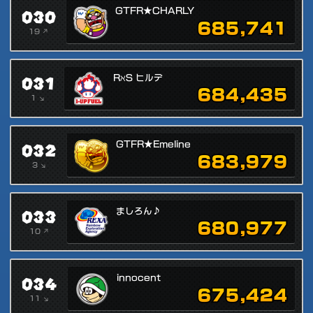
030
GTFR★CHARLY
685,741
19 ↗
031
RℵS ヒルデ
684,435
1 ↘
032
GTFR★Emeline
683,979
3 ↘
033
ましろん♪
680,977
10 ↗
034
innocent
675,424
11 ↘