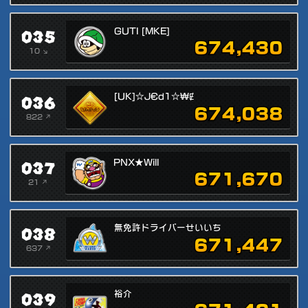
035
GUTI [MKE]
674,430
10 ↘
036
[UK]☆J€d1☆₩Ɇ
674,038
822 ↗
037
PNX★Will
671,670
21 ↗
038
無免許ドライバーせいいち
671,447
637 ↗
039
裕介