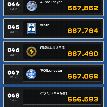
044
A Bad Player
667,862
24 ↗
045
bliXtr
667,764
20 ↗
046
何以這土地淚再流
667,490
38 ↗
047
[RQ]Lonestar
667,062
21 ↘
048
ともくん(簡単操作)
666,593
14 ↘