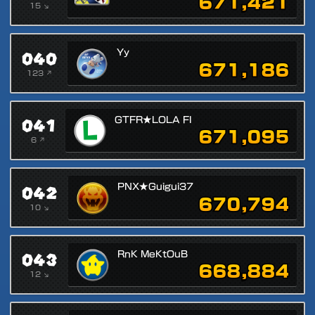
671,421
15 ↘
040
Yy
671,186
123 ↗
041
GTFR★LOLA FI
671,095
6 ↗
042
PNX★Guigui37
670,794
10 ↘
043
RnK MeKtOuB
668,884
12 ↘