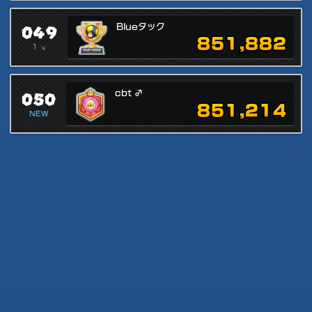
049
Blueタック
851,882
1 ↘
050
cbt ♂
851,214
NEW