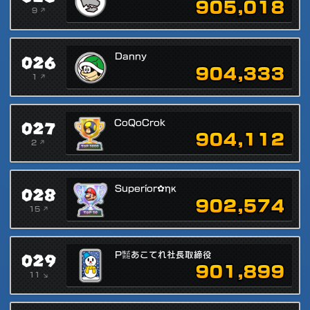
905,018
9 ↗
026
Danny
904,333
1 ↗
027
CoQoCrok
904,112
2 ↗
028
Superíor✿ηκ
902,574
15 ↗
029
P㍿あこてれ社長取締役
901,899
11 ↘