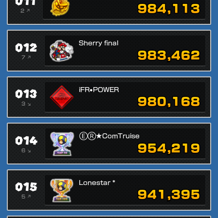
011
984,113
2 ↗
012
Sherry final
983,462
7 ↗
013
iFR•POWER
980,168
3 ↘
014
ⒺⓇ★ComTruise
954,219
6 ↘
015
Lonestar *
941,395
5 ↗