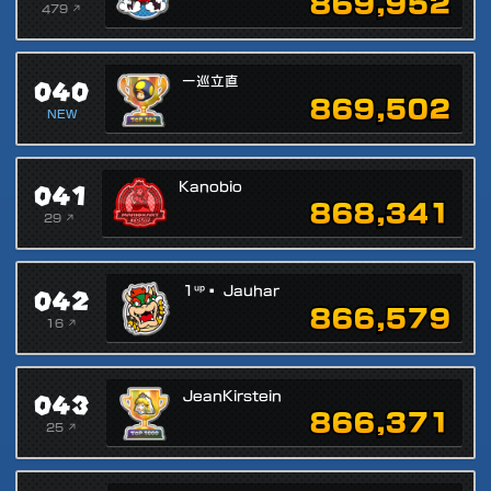
869,952
479 ↗
040
一巡立直
869,502
NEW
041
Kanobio
868,341
29 ↗
042
1ᵘᵖ▪ Jauhar
866,579
16 ↗
043
JeanKirstein
866,371
25 ↗