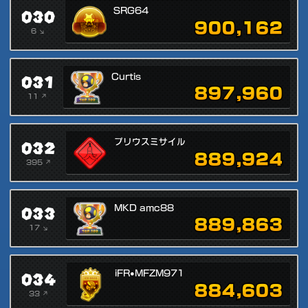
030
SRG64
900,162
6 ↘
031
Curtis
897,960
11 ↗
032
プリウスミサイル
889,924
395 ↗
033
MKD amc88
889,863
17 ↘
034
iFR•MFZM971
884,603
33 ↗