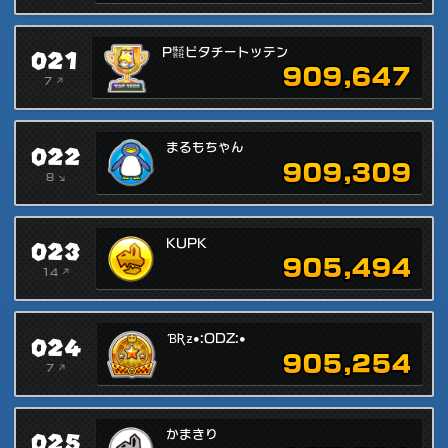
021
P㍿ピタチートッテン
909,647
7 ↗
022
まるもちゃん
909,309
8 ↘
023
KUPK
905,494
14 ↗
024
ƁƦƶ•:ODZ:•
905,254
7 ↗
025
かまきり