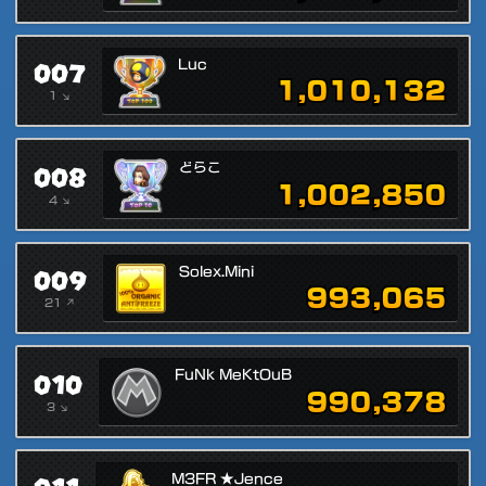
007
Luc
1,010,132
1 ↘
008
どらこ
1,002,850
4 ↘
009
Solex.Mini
993,065
21 ↗
010
FuNk MeKtOuB
990,378
3 ↘
M3FR ★Jence