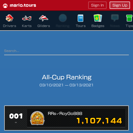
mario.tours
Sign In
Sign Up
Drivers
Karts
Gliders
Ranking
Tours
Badges
News
Tip
All-Cup Ranking
Ranking Period
03/10/2021
—
03/13/2021
001
RRs✓RoyGo888
1,107,144
=