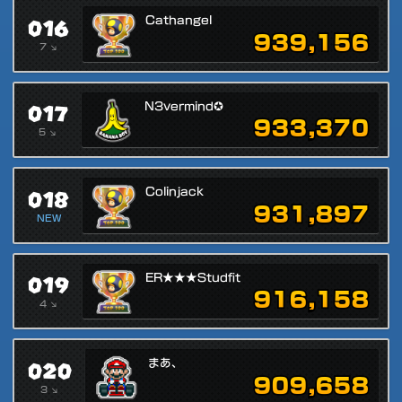
016
Cathangel
939,156
7 ↘
017
N3vermind✪
933,370
5 ↘
018
Colinjack
931,897
NEW
019
ER★★★Studfit
916,158
4 ↘
020
まあ、
909,658
3 ↘