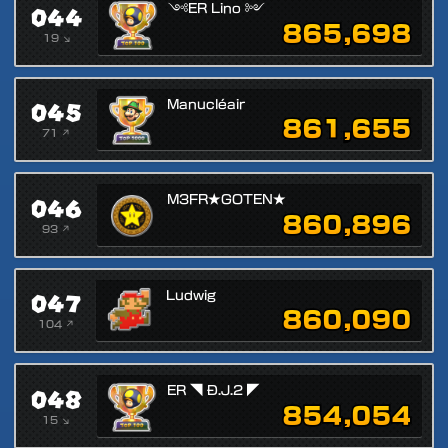
044
༺ER Lino ༻
865,698
19 ↘
045
Manucléair
861,655
71 ↗
046
M3FR★GOTEN★
860,896
93 ↗
047
Ludwig
860,090
104 ↗
048
ER ◥ Đ.J.2 ◤
854,054
15 ↘