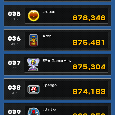
035
zrobes
878,346
13 ↘
036
Archi
875,481
24 ↗
037
ER★ GamerAmy
875,304
2 ↗
038
Spango
874,183
8 ↗
039
はしけん