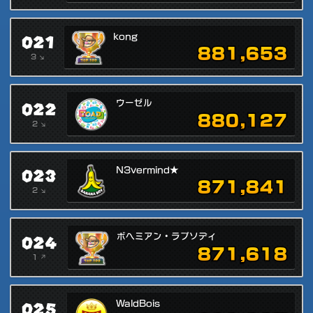
021
kong
881,653
3 ↘
022
ウーゼル
880,127
2 ↘
023
N3vermind★
871,841
2 ↘
024
ボヘミアン・ラプソディ
871,618
1 ↗
025
WaldBois