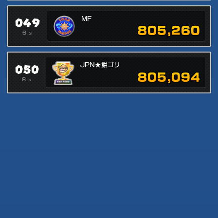
049
MF
805,260
6 ↘
050
JPN★餅ゴリ
805,094
8 ↘