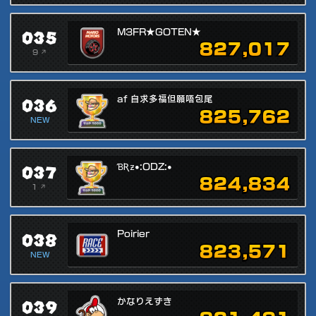
035
M3FR★GOTEN★
827,017
9 ↗
036
af 自求多福但願唔包尾
825,762
NEW
037
ƁƦƶ•:ODZ:•
824,834
1 ↗
038
Poirier
823,571
NEW
039
かなりえずき