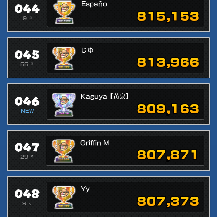
044
Español
815,153
9 ↗
045
じゆ
813,966
55 ↗
046
Kaguya【黄泉】
809,163
NEW
047
Griffin M
807,871
29 ↗
048
Yy
807,373
9 ↘