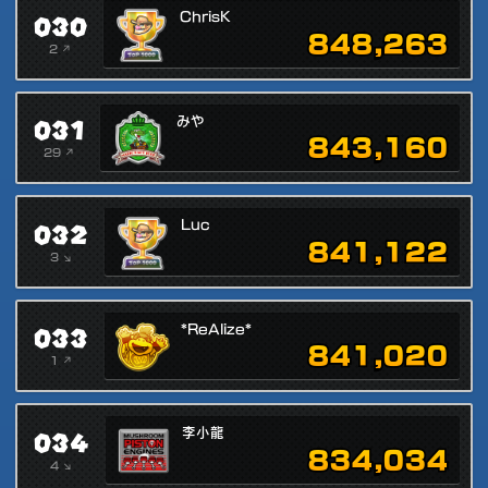
030
ChrisK
848,263
2 ↗
031
みや
843,160
29 ↗
032
Luc
841,122
3 ↘
033
*ReAlize*
841,020
1 ↗
034
李小龍
834,034
4 ↘