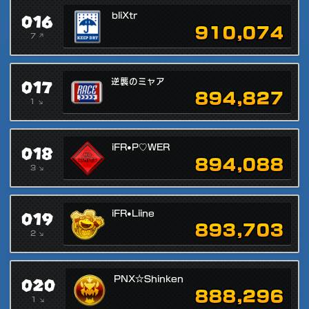
016
bliXtr
910,074
7 ↗
017
逆襲のミャア
894,827
1 ↘
018
iFR•P♡WER
894,088
3 ↘
019
iFR•Liine
893,703
2 ↘
020
PNX☆Shinken
888,296
1 ↘