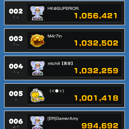
002
HK✿SUPERIOR.
1,056,421
1 ↘
003
M4r7in
1,032,502
1 ↘
004
michiii【黄泉】
1,032,259
1 ↘
005
（＜●＞）
1,001,418
=
006
[ER]GamerAmy
994,692
4 ↗