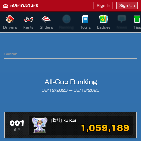
mario.tours
Sign In
Sign Up
Drivers
Karts
Gliders
Ranking
Tours
Badges
News
Tip
All-Cup Ranking
Ranking Period
08/12/2020
—
08/18/2020
001
[歐㍿] kaikai
1,059,189
8 ↗