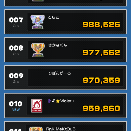
007
どらこ
988,526
3 ↘
008
さかなくん
977,562
2 ↘
009
りぼんがーる
970,359
2 ↘
010
⚕Æ⭐Violet‍♾
959,860
NEW
RnK MeKtOuB