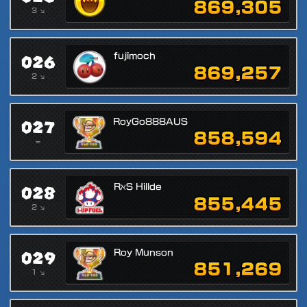
869,305
3 ↘
026
fujimoch
869,257
2 ↘
027
RoyGo888AUS
858,594
=
028
RℵS Hillde
855,445
2 ↘
029
Roy Munson
851,269
1 ↘