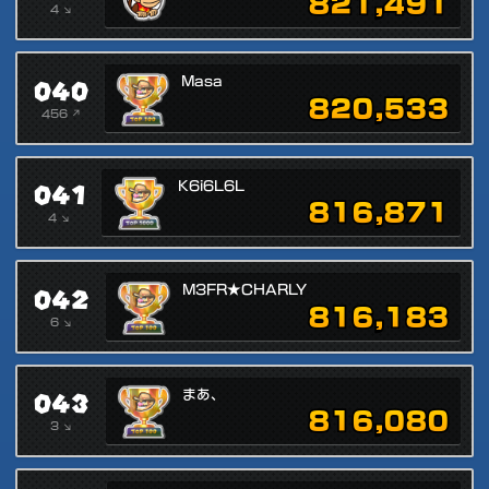
821,491
4 ↘
040
Masa
820,533
456 ↗
041
K6i6L6L
816,871
4 ↘
042
M3FR★CHARLY
816,183
6 ↘
043
まあ、
816,080
3 ↘