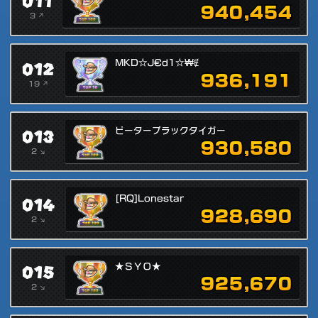
011
940,454
3 ↗
012
MKD☆J€d1☆₩Ɇ
936,191
19 ↗
013
ピーターブラックタイガー
930,580
2 ↘
014
[RQ]Lonestar
928,690
2 ↘
015
★ＳＹＯ★
925,670
2 ↘