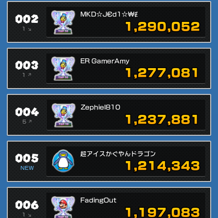
002
MKD☆J€d1☆₩Ɇ
1,290,052
1 ↘
003
ER GamerAmy
1,277,081
1 ↗
004
Zephiel810
1,237,881
5 ↗
005
超アイスかぐやんドラゴン
1,214,343
NEW
006
FadingOut
1,197,083
1 ↘