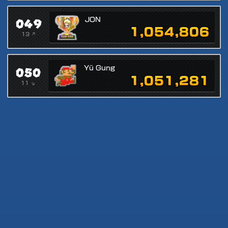
049
JON
1,054,806
13 ↗
050
Yü Gung
1,051,281
11 ↘