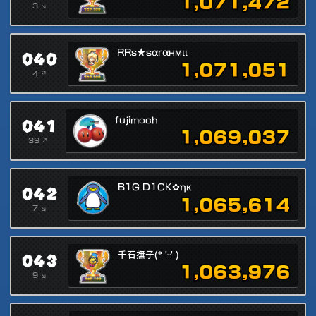
1,071,472
3 ↘
040
RRs★ѕαrαнмιι
1,071,051
4 ↗
041
fujimoch
1,069,037
33 ↗
042
B1G D1CK✿ηκ
1,065,614
7 ↘
043
千石撫子(* 'ᵕ' )
1,063,976
9 ↘