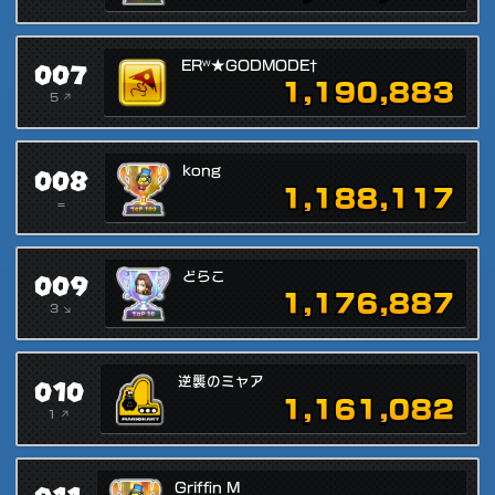
007
ERᵂ★GODMODE†
1,190,883
5 ↗
008
kong
1,188,117
=
009
どらこ
1,176,887
3 ↘
010
逆襲のミャア
1,161,082
1 ↗
Griffin M