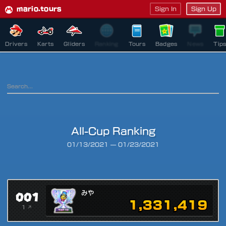
mario.tours
Sign In
Sign Up
Drivers
Karts
Gliders
Ranking
Tours
Badges
News
Tip
All-Cup Ranking
Ranking Period
01/13/2021
—
01/23/2021
001
みや
1,331,419
1 ↗