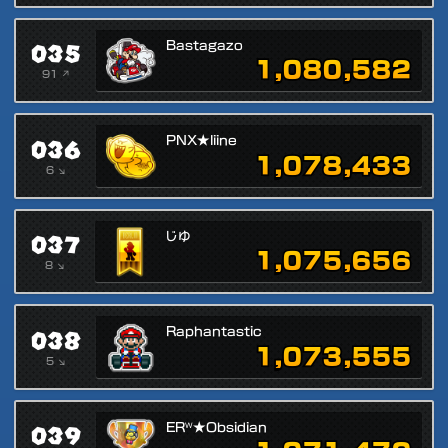
035
Bastagazo
1,080,582
91 ↗
036
PNX★liine
1,078,433
6 ↘
037
じゆ
1,075,656
8 ↘
038
Raphantastic
1,073,555
5 ↘
039
ERᵂ★Obsidian