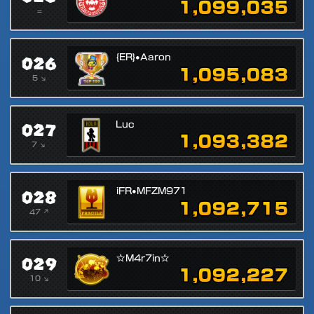
1,099,035
=
026
{ER}•Aaron
1,095,083
5 ↘
027
Luc
1,093,382
7 ↘
028
iFR•MFZM971
1,092,715
47 ↗
029
☆M4r7in☆
1,092,227
10 ↘