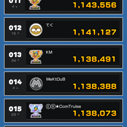
011
1,143,556
4 ↘
012
てく
1,141,127
15 ↗
013
KM
1,138,491
34 ↗
014
MeKtOuB
1,138,388
4 ↘
015
ⒺⓇ★ComTruise
1,138,073
23 ↗