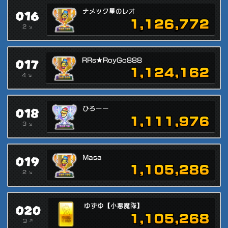
016
ナメック星のレオ
1,126,772
2 ↘
017
RRs★RoyGo888
1,124,162
4 ↘
018
ひろーー
1,111,976
3 ↘
019
Masa
1,105,286
2 ↘
020
ゆずゆ【小悪魔隊】
1,105,268
3 ↗