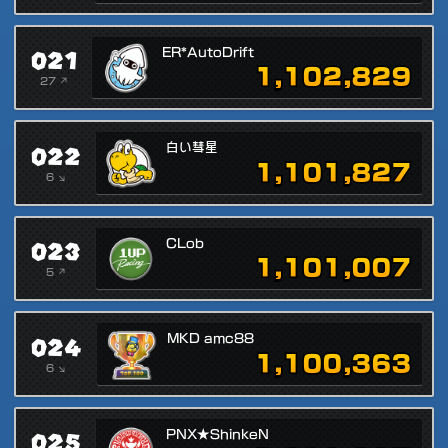
021
ER*AutoDrift
1,102,829
27 ↗
022
白い彗星
1,101,827
6 ↘
023
CLob
1,101,007
5 ↗
024
MKD amc88
1,100,363
6 ↘
025
PNX★ShinkeN