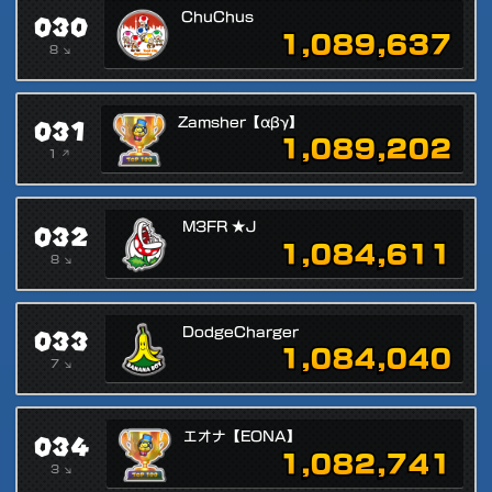
030
ChuChus
1,089,637
8 ↘
031
Zamsher【αβγ】
1,089,202
1 ↗
032
M3FR ★J
1,084,611
8 ↘
033
DodgeCharger
1,084,040
7 ↘
034
エオナ【EONA】
1,082,741
3 ↘