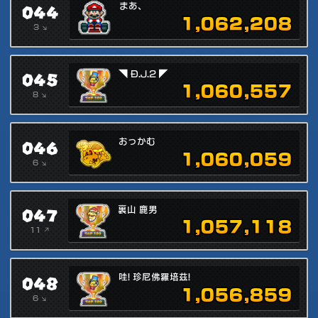
044
まあ、
1,062,208
3 ↘
045
◥ Đ.J.2 ◤
1,060,557
8 ↘
046
おっかむ
1,060,059
6 ↘
047
裏山 鹿男
1,057,118
11 ↗
048
哇! 珍尼佛羅培茲!
1,056,859
6 ↘