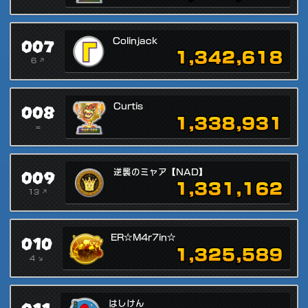
007
Colinjack
1,342,618
6 ↗
008
Curtis
1,338,931
=
009
逆襲のミャア【NAD】
1,331,162
13 ↗
010
ER☆M4r7in☆
1,325,589
4 ↘
はしけん