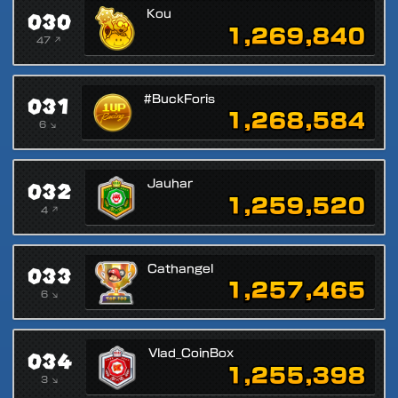
030
Kou
1,269,840
47 ↗
031
#BuckForis
1,268,584
6 ↘
032
Jauhar
1,259,520
4 ↗
033
Cathangel
1,257,465
6 ↘
034
Vlad_CoinBox
1,255,398
3 ↘