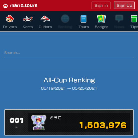
mario.tours
Sign In
Sign Up
Drivers
Karts
Gliders
Ranking
Tours
Badges
News
Tip
All-Cup Ranking
Ranking Period
05/19/2021
—
05/25/2021
001
どらこ
1,503,976
=