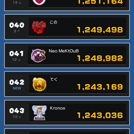
1,251,164
13 ↘
040
この
1,249,498
3 ↗
041
Neo MeKtOuB
1,248,982
12 ↘
042
てく
1,243,169
NEW
043
Kronos
1,243,036
13 ↘