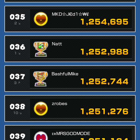
035
MKD☆J€d1☆₩Ɇ
1,254,695
2 ↘
036
Natt
1,252,988
1 ↘
037
BashfulMike
1,252,744
3 ↗
038
zrobes
1,251,276
10 ↘
039
ᴇʀMRSGODMODE