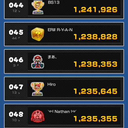
044
BS13
1,241,926
12 ↘
045
ER# R-Y-A-N
1,238,828
44 ↗
046
まあ、
1,238,353
3 ↗
047
Hiro
1,235,645
13 ↘
048
༺ Nathan ༻
1,235,355
10 ↘