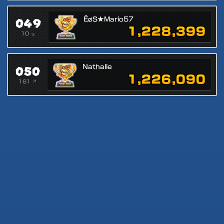
049
ĒøS★Mario57
1,228,399
10 ↘
050
Nathalie
1,226,090
161 ↗