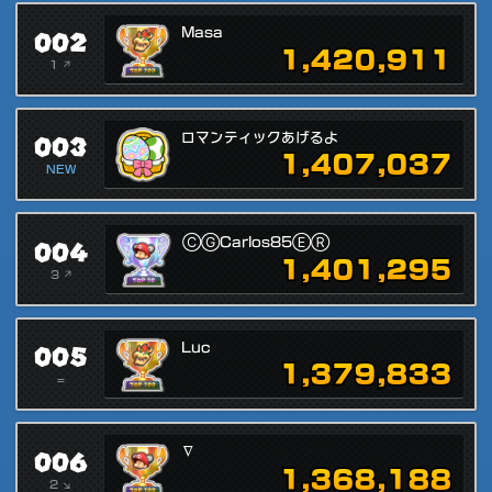
002
Masa
1,420,911
1 ↗
003
ロマンティックあげるよ
1,407,037
NEW
004
ⒸⒼCarlos85ⒺⓇ
1,401,295
3 ↗
005
Luc
1,379,833
=
006
∇
1,368,188
2 ↘