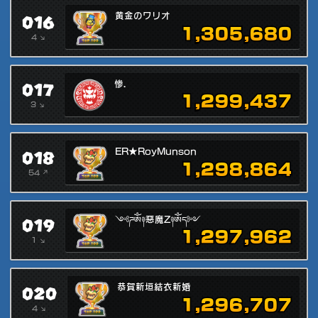
016
黄金のワリオ
1,305,680
4 ↘
017
惨.
1,299,437
3 ↘
018
ER★RoyMunson
1,298,864
54 ↗
019
༺ཌༀ༈惡魔Z༈ༀད༻
1,297,962
1 ↘
020
恭賀新垣結衣新婚
1,296,707
4 ↘