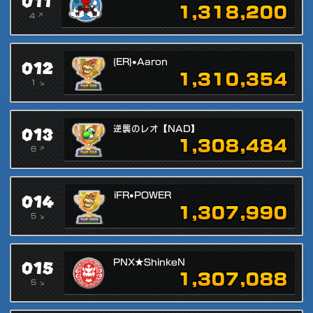
011
1,318,200
4 ↗
012
{ER}•Aaron
1,310,354
1 ↘
013
逆襲のレオ【NAD】
1,308,484
6 ↗
014
iFR•POWER
1,307,990
5 ↘
015
PNX★ShinkeN
1,307,088
5 ↘