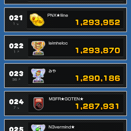
021
PNX★liine
1,293,952
1 ↘
022
laimheloc
1,293,870
1 ↗
023
みや
1,290,186
36 ↗
024
M3FR★GOTEN★
1,287,931
7 ↘
025
N3vermind★