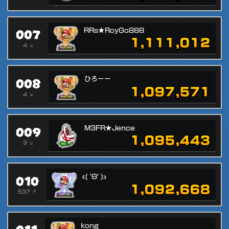
007
RRs★RoyGo888
1,111,012
4 ↘
008
ひろーー
1,097,571
4 ↘
009
M3FR★Jence
1,095,443
3 ↘
010
ϵ( 'Θ' )϶
1,092,668
537 ↗
kong