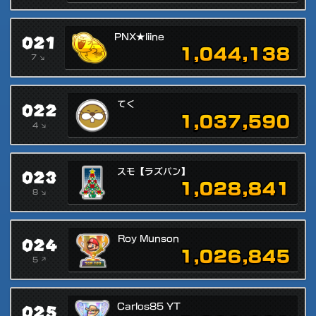
021
PNX★liine
1,044,138
7 ↘
022
てく
1,037,590
4 ↘
023
スモ【ラズパン】
1,028,841
8 ↘
024
Roy Munson
1,026,845
5 ↗
025
Carlos85 YT