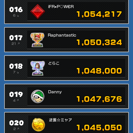
016
iFR•P♡W€R
1,054,217
6 ↘
017
Raphantastic
1,050,324
21 ↗
018
どらこ
1,048,000
7 ↘
019
Danny
1,047,676
4 ↗
020
逆襲☆ミャア
1,045,050
2 ↗