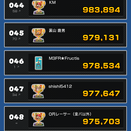
044
KM
983,894
58 ↗
045
裏山 鹿男
979,131
70 ↗
046
M3FR★Fructis
978,534
1 ↗
047
shishi5412
977,647
34 ↗
048
0円レーサー（金パ以外）
975,703
=