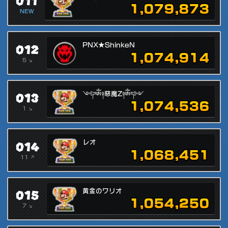
011
1,079,873
NEW
012
PNX★ShinkeN
1,074,914
5 ↘
013
༺ཌༀ༈惡魔Z༈ༀད༻
1,074,536
1 ↘
014
レオ
1,068,451
11 ↗
015
黄金のワリオ
1,054,250
7 ↘