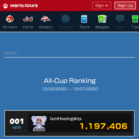
mario.tours
Sign In
Sign Up
Drivers
Karts
Gliders
Ranking
Tours
Badges
News
Tip
All-Cup Ranking
Ranking Period
12/02/2020
—
12/07/2020
001
IamHeaing✿ηκ
1,197,406
NEW