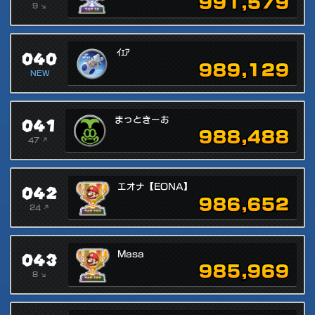
991,579
9 ↘
040
ｲｪｱ
989,129
NEW
041
まっときーお
988,488
47 ↗
042
エオナ【EONA】
986,652
24 ↗
043
Masa
985,969
8 ↘