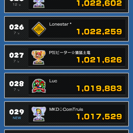
1,022,602
12 ↘
026
Lonestar *
1,022,259
7 ↘
027
P㍿ピーター☆猫鼠土竜
1,021,626
7 ↘
028
Luc
1,019,883
7 ↘
029
MKD♤ComTruis
1,017,529
NEW