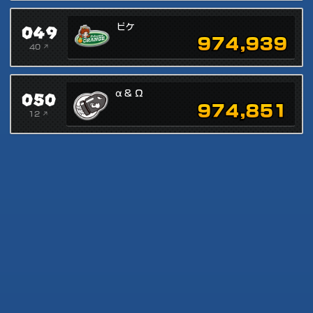
049
ピケ
974,939
40 ↗
050
α & Ω
974,851
12 ↗