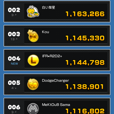
002
白い彗星
1,163,266
3 ↗
003
Kou
1,145,330
13 ↗
004
iFR•R2D2+
1,144,798
NEW
005
DodgeCharger
1,138,901
4 ↘
006
MeKtOuB Sama
1,116,802
3 ↗