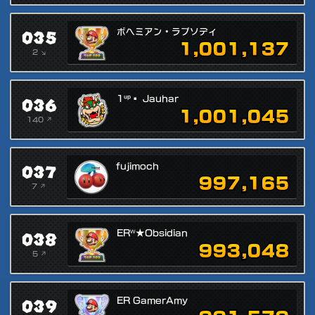
035
ボヘミアン・ラプソディ
1,001,137
2 ↘
036
1ᵘᵖ▪ Jauhar
1,001,045
140 ↗
037
fujimoch
997,165
7 ↗
038
ERᵂ★Obsidian
993,048
5 ↗
039
ER GamerAmy