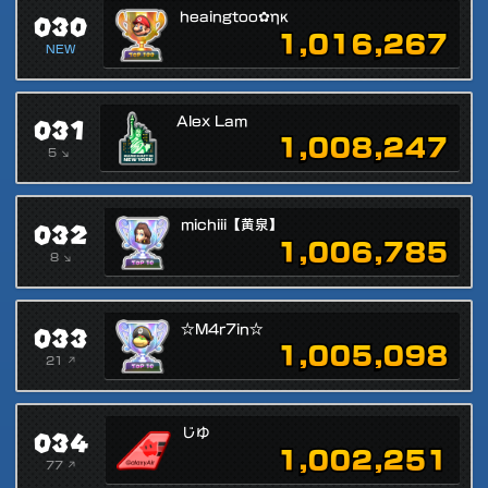
030
heaingtoo✿ηκ
1,016,267
NEW
031
Alex Lam
1,008,247
5 ↘
032
michiii【黄泉】
1,006,785
8 ↘
033
☆M4r7in☆
1,005,098
21 ↗
034
じゆ
1,002,251
77 ↗